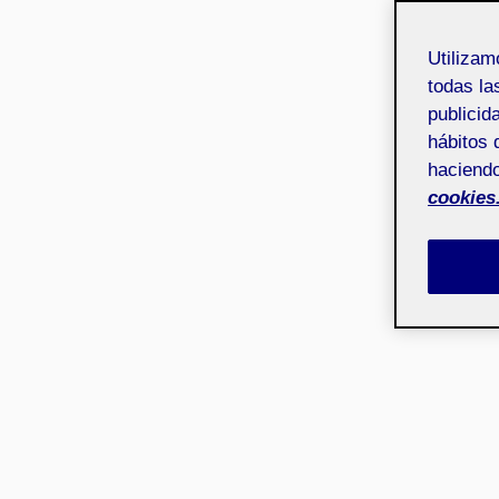
Utiliza
todas la
publicid
hábitos 
haciendo
cookies