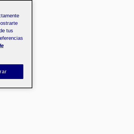
ectamente
mostrarte
de tus
referencias
de
rar