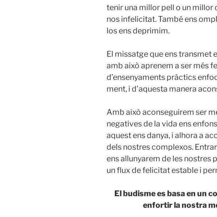
tenir una millor pell o un mill
nos infelicitat. També ens ompl
los ens deprimim.
El missatge que ens transmet el
amb això aprenem a ser més fel
d’ensenyaments pràctics enfoca
ment, i d’aquesta manera aconse
Amb això aconseguirem ser més 
negatives de la vida ens enfons
aquest ens danya, i alhora a a
dels nostres complexos. Entrare
ens allunyarem de les nostres
un flux de felicitat estable i p
El budisme es basa en un c
enfortir la nostra m