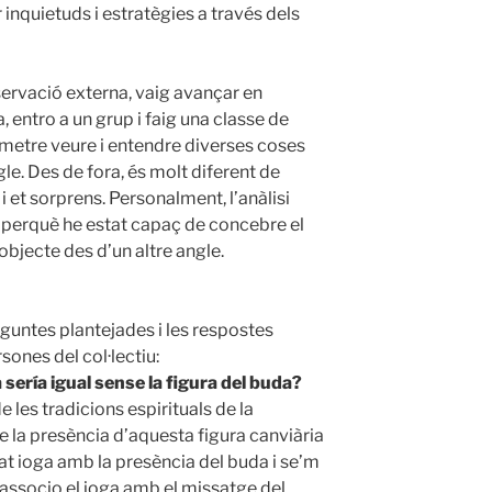
inquietuds i estratègies a través dels
ervació externa, vaig avançar en
, entro a un grup i faig una classe de
metre veure i entendre diverses coses
le. Des de fora, és molt diferent de
 i et sorprens. Personalment, l’anàlisi
, perquè he estat capaç de concebre el
l objecte des d’un altre angle.
guntes plantejades i les respostes
ones del col·lectiu:
 sería igual sense la figura del buda?
 les tradicions espirituals de la
e la presència d’aquesta figura canviària
at ioga amb la presència del buda i se’m
, associo el ioga amb el missatge del