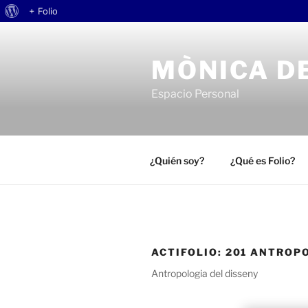
Acerca
+ Folio
Saltar
de
al
WordPress
MÒNICA D
contenido
Espacio Personal
¿Quién soy?
¿Qué es Folio?
ACTIFOLIO:
201 ANTROPO
Antropologia del disseny