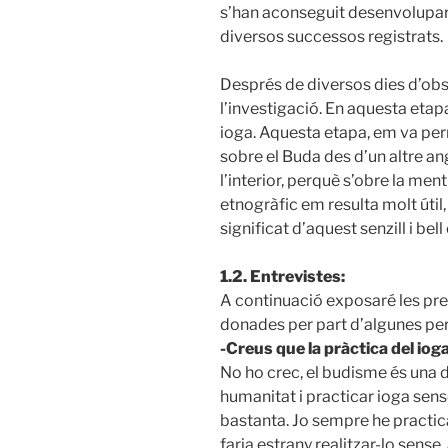
s’han aconseguit desenvolupar 
diversos successos registrats.
Després de diversos dies d’obs
l’investigació. En aquesta etapa
ioga. Aquesta etapa, em va per
sobre el Buda des d’un altre ang
l’interior, perquè s’obre la ment
etnogràfic em resulta molt útil
significat d’aquest senzill i bel
1.2. Entrevistes:
A continuació exposaré les pre
donades per part d’algunes pers
-Creus que la pràctica del ioga
No ho crec, el budisme és una de
humanitat i practicar ioga sens
bastanta. Jo sempre he practic
faria estrany realitzar-lo sense