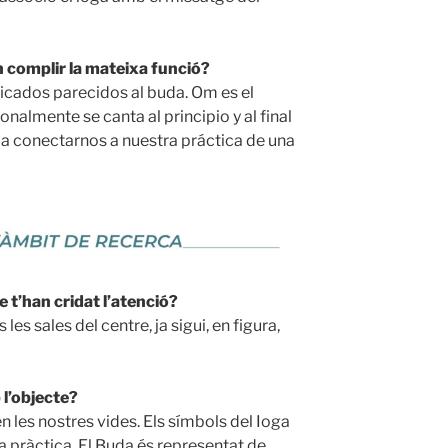
n complir la mateixa funció?
ficados parecidos al buda. Om es el
onalmente se canta al principio y al final
 a conectarnos a nuestra práctica de una
 t’han cridat l’atenció?
les sales del centre, ja sigui, en figura,
l’objecte?
n les nostres vides. Els símbols del Ioga
tra pràctica. El Buda és representat de