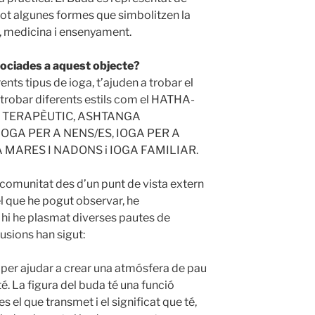
 tot algunes formes que simbolitzen la
ó, medicina i ensenyament.
sociades a aquest objecte?
ents tipus de ioga, t’ajuden a trobar el
t trobar diferents estils com el HATHA-
A TERAPÈUTIC, ASHTANGA
IOGA PER A NENS/ES, IOGA PER A
MARES I NADONS i IOGA FAMILIAR.
 comunitat des d’un punt de vista extern
 el que he pogut observar, he
 hi he plasmat diverses pautes de
sions han sigut:
, per ajudar a crear una atmósfera de pau
 té. La figura del buda té una funció
 el que transmet i el significat que té,