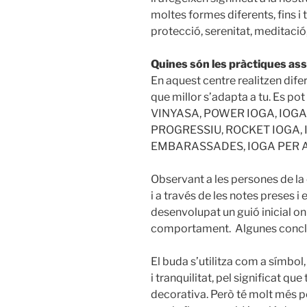
moltes formes diferents, fins i
protecció, serenitat, meditaci
Quines són les pràctiques as
En aquest centre realitzen difer
que millor s’adapta a tu. Es po
VINYASA, POWER IOGA, IOG
PROGRESSIU, ROCKET IOGA, 
EMBARASSADES, IOGA PER A 
Observant a les persones de la
i a través de les notes preses i
desenvolupat un guió inicial on
comportament. Algunes conclu
El buda s’utilitza com a símbol
i tranquilitat, pel significat que
decorativa. Però té molt més pes