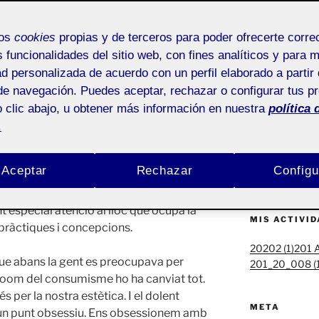
Buscar
 DISSENY
por:
mos
cookies
propias y de terceros para poder ofrecerte corr
s funcionalidades del sitio web, con fines analíticos y para 
ad personalizada de acuerdo con un perfil elaborado a partir 
ACTIFOLIO 
de navegación. Puedes aceptar, rechazar o configurar tus p
 clic abajo, u obtener más información en nuestra
política 
QUI SÓC JO?
.
ETNOGRAFIA 
TRODUCCIÓ
Aceptar
Rechazar
Configu
Bienvenidos y 
 les representacions de buda amb els
 sentit de les seves pràctiques, i
t especial atenció al lloc que ocupa la
MIS ACTIVI
 pràctiques i concepcions.
20202 (1)
201 A
ue abans la gent es preocupava per
201_20_008 (1
l boom del consumisme ho ha canviat tot.
er la nostra estètica. I el dolent
META
a un punt obsessiu. Ens obsessionem amb