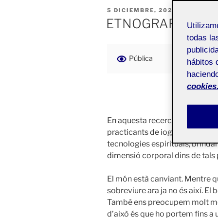
PUBLICADO
5 DICIEMBRE, 2020
EL
ETNOGRAFIA PEL
Utiliza
todas la
publicid
Pública
hábitos 
haciendo
cookies
IN
En aquesta recerca s’indaga en
practicants de ioga, així com el
tecnologies espirituals, brindan
dimensió corporal dins de tals
El món està canviant. Mentre q
sobreviure ara ja no és així. E
També ens preocupem molt més p
d’això és que ho portem fins 