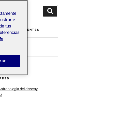
Buscar
ectamente
mostrarte
de tus
ENTRADAS RECIENTES
referencias
de
PEL DISSENY
rar
bienvenidas!
DADES
ntropologia del disseny
)