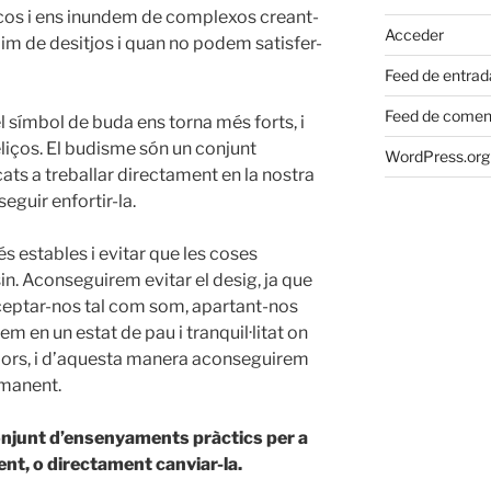
or cos i ens inundem de complexos creant-
Acceder
im de desitjos i quan no podem satisfer-
Feed de entrad
Feed de comen
 símbol de buda ens torna més forts, i
iços. El budisme són un conjunt
WordPress.org
ts a treballar directament en la nostra
guir enfortir-la.
estables i evitar que les coses
in. Aconseguirem evitar el desig, ja que
cceptar-nos tal com som, apartant-nos
m en un estat de pau i tranquil·litat on
 pors, i d’aquesta manera aconseguirem
ermanent.
onjunt d’ensenyaments pràctics per a
ent, o directament canviar-la.