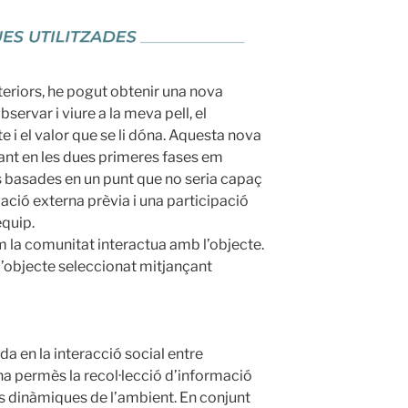
nteriors, he pogut obtenir una nova
servar i viure a la meva pell, el
te i el valor que se li dóna. Aquesta nova
ant en les dues primeres fases em
s basades en un punt que no seria capaç
ió externa prèvia i una participació
quip.
 la comunitat interactua amb l’objecte.
l’objecte seleccionat mitjançant
a en la interacció social entre
ha permès la recol·lecció d’informació
 les dinàmiques de l’ambient. En conjunt