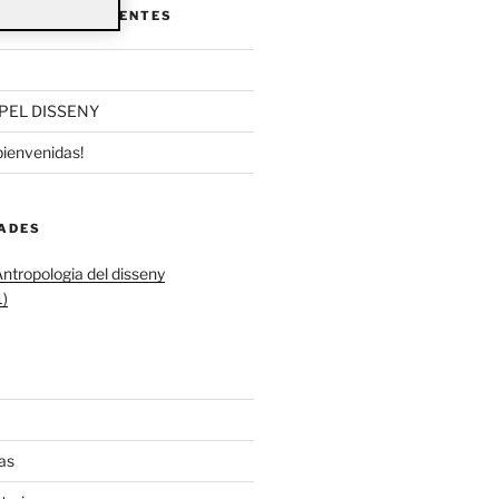
ENTRADAS RECIENTES
PEL DISSENY
bienvenidas!
DADES
ntropologia del disseny
)
as