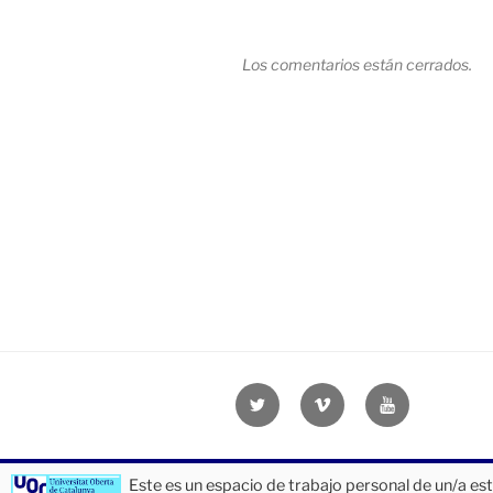
Los comentarios están cerrados.
Navegación
de
entradas
Twitter
Vimeo
Youtube
UOC
UOC
UOC
universidad
universidad
universitat
Este es un espacio de trabajo personal de un/a es