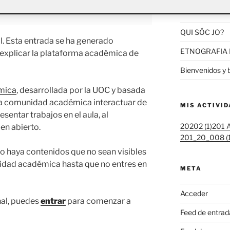
ACTIFOLIO 
QUI SÓC JO?
. Esta entrada se ha generado
ETNOGRAFIA 
 explicar la plataforma académica de
Bienvenidos y 
mica
, desarrollada por la UOC y basada
la comunidad académica interactuar de
MIS ACTIVI
esentar trabajos en el aula, al
20202 (1)
201 A
en abierto.
201_20_008 (1
o haya contenidos que no sean visibles
nidad académica hasta que no entres en
META
Acceder
nal, puedes
entrar
para comenzar a
Feed de entrad