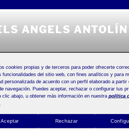
ELS ANGELS ANTOLÍN
mos
cookies
propias y de terceros para poder ofrecerte corr
Universitat Oberta de Catalunya
Entrada de incidencias o 
s funcionalidades del sitio web, con fines analíticos y para 
ad personalizada de acuerdo con un perfil elaborado a partir 
de navegación. Puedes aceptar, rechazar o configurar tus p
 clic abajo, u obtener más información en nuestra
política 
.
 DELS ANGELS ANTOLÍN MAYO
Buscar
venidas!
por:
Aceptar
Rechazar
Configu