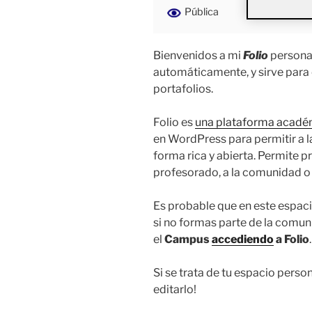
Pública
Bienvenidos a mi
Folio
personal
automáticamente, y sirve para
portafolios.
Folio es
una plataforma acadé
en WordPress para permitir a 
forma rica y abierta. Permite pr
profesorado, a la comunidad o 
Es probable que en este espaci
si no formas parte de la comu
el
Campus
accediendo
a Folio
.
Si se trata de tu espacio perso
editarlo!