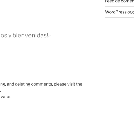
Feed de comen
WordPress.org
os y bienvenidas!»
M
ing, and deleting comments, please visit the
.
vatar
.